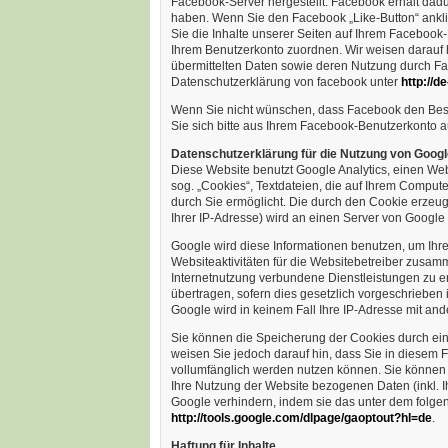
Facebook-Server hergestellt. Facebook erhält dadur
haben. Wenn Sie den Facebook „Like-Button“ ankl
Sie die Inhalte unserer Seiten auf Ihrem Facebook
Ihrem Benutzerkonto zuordnen. Wir weisen darauf hi
übermittelten Daten sowie deren Nutzung durch Fac
Datenschutzerklärung von facebook unter
http://d
Wenn Sie nicht wünschen, dass Facebook den Bes
Sie sich bitte aus Ihrem Facebook-Benutzerkonto a
Datenschutzerklärung für die Nutzung von Googl
Diese Website benutzt Google Analytics, einen Web
sog. „Cookies“, Textdateien, die auf Ihrem Comput
durch Sie ermöglicht. Die durch den Cookie erzeug
Ihrer IP-Adresse) wird an einen Server von Google
Google wird diese Informationen benutzen, um Ihr
Websiteaktivitäten für die Websitebetreiber zusa
Internetnutzung verbundene Dienstleistungen zu er
übertragen, sofern dies gesetzlich vorgeschrieben i
Google wird in keinem Fall Ihre IP-Adresse mit an
Sie können die Speicherung der Cookies durch ein
weisen Sie jedoch darauf hin, dass Sie in diesem 
vollumfänglich werden nutzen können. Sie können 
Ihre Nutzung der Website bezogenen Daten (inkl. I
Google verhindern, indem sie das unter dem folgen
http://tools.google.com/dlpage/gaoptout?hl=de
.
Haftung für Inhalte