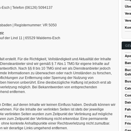
Übe
s-Esch | Telefon (06126) 5094137
Ver
Ver
Wiesbaden | Registernummer: VR 5050
Kon
tV:
Auf der Lind 11 | 65529 Waldems-Esch
GE
Apo
t erstellt. Für die Richtigkeit, Vollständigkeit und Aktualität der Inhalte
Ban
iensteanbieter sind wir gemäß § 7 Abs.1 TMG für eigene Inhalte auf
twortlich. Nach §§ 8 bis 10 TMG sind wir als Diensteanbieter jedoch
Buc
e fremde Informationen zu überwachen oder nach Umständen zu forschen,
Geh
rpflichtungen zur Entfernung oder Sperrung der Nutzung von
Bus
en hiervon unberührt. Eine diesbezügliche Haftung ist jedoch erst ab
tsverletzung möglich. Bei Bekanntwerden von entsprechenden
Cat
ehend entfernen.
Con
Dat
Dritter, auf deren Inhalte wir keinen Einfluss haben. Deshalb können wir
men. Für die Inhalte der verlinkten Seiten ist stets der jeweilige
Fah
 Die verlinkten Seiten wurden zum Zeitpunkt der Verlinkung auf mögliche
Fot
aren zum Zeitpunkt der Verlinkung nicht erkennbar. Eine permanente
och ohne konkrete Anhaltspunkte einer Rechtsverletzung nicht zumutbar.
Fri
 wir derartige Links umgehend entfernen.
Gas