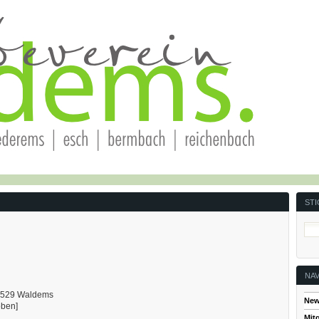
ST
NAV
65529 Waldems
New
oben]
Mitg