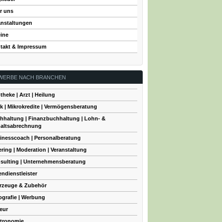
r uns
anstaltungen
eine
takt & Impressum
WERBE NACH BRANCHEN
theke | Arzt | Heilung
k | Mikrokredite | Vermögensberatung
hhaltung | Finanzbuchhaltung | Lohn- &
altsabrechnung
inesscoach | Personalberatung
ering | Moderation | Veranstaltung
sulting | Unternehmensberatung
endienstleister
rzeuge & Zubehör
ografie | Werbung
seur
tronomie