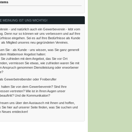
tems
E MEINUNG IST UNS WICHTIG!
Verein - und natürlich auch ein Gewerbeverein - lebt vom
og. Denn nur so können wir uns verbessern und auf Ihre
rfnisse eingehen. Sei es auf Ihre Bedürfnisse als Kunde
 als Mitglied unseres neu gegründeten Vereines.
en Sie - als Kunde - uns wissen, was Sie ganz generell
 dem Waldemser Angebot halten:
 Sie zufrieden mit dem Angebot, das Sie vor Ort
inden, vermissen Sie etwas, wie zufrieden waren Sie mit
in Anspruch genommen Dienstleistung oder erworbener
e?
als Gewerbetreibender oder Freiberufler
 halten Sie von dem Gewerbeverein? Sind Ihre
ressen vertreten? Wie ist in Ihren Augen unser
eauftritt? Und die Kommunikation?
freuen uns über den Austausch mit Ihnen und hoffen,
 Sie hier auf unserer Seite finden, was Sie suchen und
h Neues entdecken!