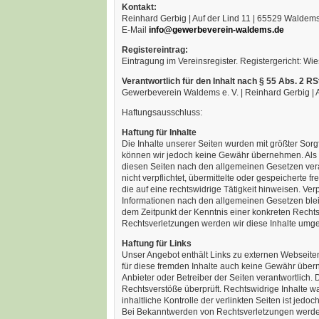
Kontakt:
Reinhard Gerbig | Auf der Lind 11 | 65529 Waldem
E-Mail
info@gewerbeverein-waldems.de
Registereintrag:
Eintragung im Vereinsregister. Registergericht: 
Verantwortlich für den Inhalt nach § 55 Abs. 2 RS
Gewerbeverein Waldems e. V. | Reinhard Gerbig | 
Haftungsausschluss:
Haftung für Inhalte
Die Inhalte unserer Seiten wurden mit größter Sorgfal
können wir jedoch keine Gewähr übernehmen. Als D
diesen Seiten nach den allgemeinen Gesetzen veran
nicht verpflichtet, übermittelte oder gespeichert
die auf eine rechtswidrige Tätigkeit hinweisen. Ve
Informationen nach den allgemeinen Gesetzen bleib
dem Zeitpunkt der Kenntnis einer konkreten Rech
Rechtsverletzungen werden wir diese Inhalte umg
Haftung für Links
Unser Angebot enthält Links zu externen Webseiten 
für diese fremden Inhalte auch keine Gewähr überneh
Anbieter oder Betreiber der Seiten verantwortlich.
Rechtsverstöße überprüft. Rechtswidrige Inhalte w
inhaltliche Kontrolle der verlinkten Seiten ist jed
Bei Bekanntwerden von Rechtsverletzungen werden