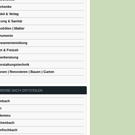
chenke
del & Verlag
zung & Sanitär
obilien | Makler
trumente
twareentwicklung
t & Freizeit
uerberatung
anstaltungstechnik
nen | Renovieren | Bauen | Garten
WERBE NACH ORTSTEILEN
mbach
h
derems
chenbach
infischbach