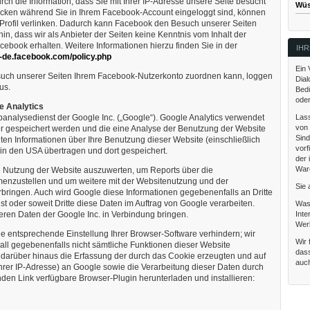
ch die Information, dass Sie mit Ihrer IP-Adresse unsere Seite besucht
Wüs
icken während Sie in Ihrem Facebook-Account eingeloggt sind, können
-Profil verlinken. Dadurch kann Facebook den Besuch unserer Seiten
n, dass wir als Anbieter der Seiten keine Kenntnis vom Inhalt der
ebook erhalten. Weitere Informationen hierzu finden Sie in der
IHR
e-de.facebook.com/policy.php
Ein 
uch unserer Seiten Ihrem Facebook-Nutzerkonto zuordnen kann, loggen
Dial
us.
Bedü
oder
e Analytics
Lass
analysedienst der Google Inc. („Google“). Google Analytics verwendet
von
er gespeichert werden und die eine Analyse der Benutzung der Website
Sind
ten Informationen über Ihre Benutzung dieser Website (einschließlich
vorf
 in den USA übertragen und dort gespeichert.
der 
War
e Nutzung der Website auszuwerten, um Reports über die
mmenzustellen und um weitere mit der Websitenutzung und der
Sie 
bringen. Auch wird Google diese Informationen gegebenenfalls an Dritte
st oder soweit Dritte diese Daten im Auftrag von Google verarbeiten.
Was
Inte
deren Daten der Google Inc. in Verbindung bringen.
Werb
e entsprechende Einstellung Ihrer Browser-Software verhindern; wir
Wir 
Fall gegebenenfalls nicht sämtliche Funktionen dieser Website
dass
darüber hinaus die Erfassung der durch das Cookie erzeugten und auf
auc
hrer IP-Adresse) an Google sowie die Verarbeitung dieser Daten durch
den Link verfügbare Browser-Plugin herunterladen und installieren: