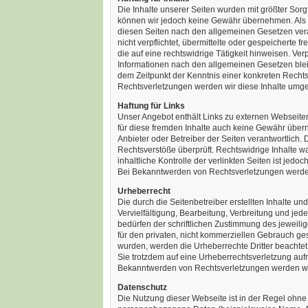
Die Inhalte unserer Seiten wurden mit größter Sorgfal
können wir jedoch keine Gewähr übernehmen. Als D
diesen Seiten nach den allgemeinen Gesetzen veran
nicht verpflichtet, übermittelte oder gespeichert
die auf eine rechtswidrige Tätigkeit hinweisen. Ve
Informationen nach den allgemeinen Gesetzen bleib
dem Zeitpunkt der Kenntnis einer konkreten Rech
Rechtsverletzungen werden wir diese Inhalte umg
Haftung für Links
Unser Angebot enthält Links zu externen Webseiten 
für diese fremden Inhalte auch keine Gewähr überneh
Anbieter oder Betreiber der Seiten verantwortlich.
Rechtsverstöße überprüft. Rechtswidrige Inhalte w
inhaltliche Kontrolle der verlinkten Seiten ist jed
Bei Bekanntwerden von Rechtsverletzungen werden
Urheberrecht
Die durch die Seitenbetreiber erstellten Inhalte 
Vervielfältigung, Bearbeitung, Verbreitung und je
bedürfen der schriftlichen Zustimmung des jeweilig
für den privaten, nicht kommerziellen Gebrauch gesta
wurden, werden die Urheberrechte Dritter beachtet.
Sie trotzdem auf eine Urheberrechtsverletzung au
Bekanntwerden von Rechtsverletzungen werden wir
Datenschutz
Die Nutzung dieser Webseite ist in der Regel oh