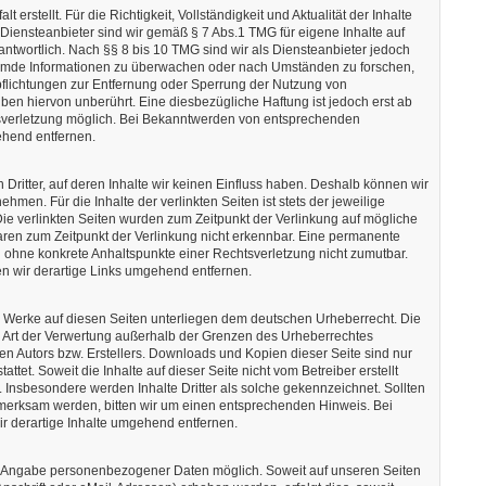
t erstellt. Für die Richtigkeit, Vollständigkeit und Aktualität der Inhalte
iensteanbieter sind wir gemäß § 7 Abs.1 TMG für eigene Inhalte auf
twortlich. Nach §§ 8 bis 10 TMG sind wir als Diensteanbieter jedoch
e fremde Informationen zu überwachen oder nach Umständen zu forschen,
rpflichtungen zur Entfernung oder Sperrung der Nutzung von
en hiervon unberührt. Eine diesbezügliche Haftung ist jedoch erst ab
tsverletzung möglich. Bei Bekanntwerden von entsprechenden
ehend entfernen.
Dritter, auf deren Inhalte wir keinen Einfluss haben. Deshalb können wir
men. Für die Inhalte der verlinkten Seiten ist stets der jeweilige
 Die verlinkten Seiten wurden zum Zeitpunkt der Verlinkung auf mögliche
aren zum Zeitpunkt der Verlinkung nicht erkennbar. Eine permanente
och ohne konkrete Anhaltspunkte einer Rechtsverletzung nicht zumutbar.
 wir derartige Links umgehend entfernen.
und Werke auf diesen Seiten unterliegen dem deutschen Urheberrecht. Die
de Art der Verwertung außerhalb der Grenzen des Urheberrechtes
en Autors bzw. Erstellers. Downloads und Kopien dieser Seite sind nur
ttet. Soweit die Inhalte auf dieser Seite nicht vom Betreiber erstellt
 Insbesondere werden Inhalte Dritter als solche gekennzeichnet. Sollten
fmerksam werden, bitten wir um einen entsprechenden Hinweis. Bei
 derartige Inhalte umgehend entfernen.
ne Angabe personenbezogener Daten möglich. Soweit auf unseren Seiten