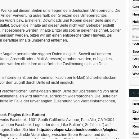
Ges
und Werke auf diesen Seiten unterliegen dem deutschen Urheberrecht. Die
Han
de Art der Verwertung außerhalb der Grenzen des Urheberrechtes
en Autors bzw. Erstellers. Downloads und Kopien dieser Seite sind nur
Hei
ttet. Soweit die Inhalte auf dieser Seite nicht vom Betreiber erstellt
Imm
 Insbesondere werden Inhalte Dritter als solche gekennzeichnet. Sollten
fmerksam werden, bitten wir um einen entsprechenden Hinweis. Bei
Ins
 derartige Inhalte umgehend entfernen.
Sof
Spor
hne Angabe personenbezogener Daten möglich. Soweit auf unseren
me, Anschrift oder eMail-Adressen) erhoben werden, erfolgt dies,
Ste
 Daten werden ohne Ihre ausdrückliche Zustimmung nicht an Dritte
Ver
Woh
m Internet (z.B. bei der Kommunikation per E-Mail) Sicherheitslücken
r dem Zugriff durch Dritte ist nicht möglich.
veröffentlichten Kontaktdaten durch Dritte zur Übersendung von nicht
GE
nsmaterialien wird hiermit ausdrücklich widersprochen. Die Betreiber
Schritte im Falle der unverlangten Zusendung von Werbeinformationen,
Ber
Esc
ook-Plugins (Like-Button)
Nie
werks Facebook, 1601 South California Avenue, Palo Alto, CA 94304,
 an dem Facebook-Logo oder dem „Like-Button“ („Gefällt mir“) auf
Rei
ugins finden Sie hier:
http://developers.facebook.com/docs/plugins/
.
Ste
Plugin eine direkte Verbindung zwischen Ihrem Browser und dem